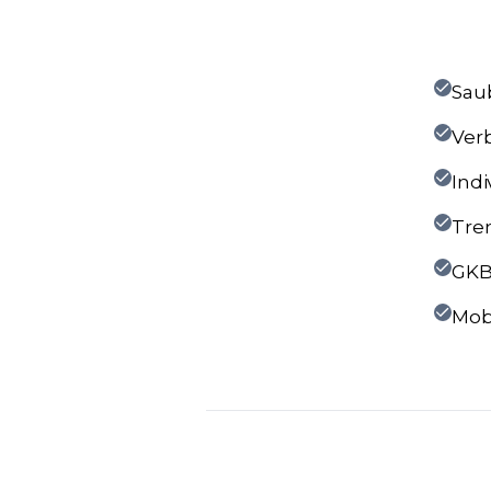
Sau
Ver
Ind
Tre
GKB
Mob