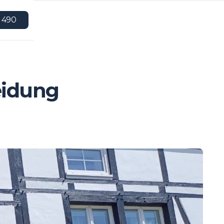
 490
eidung